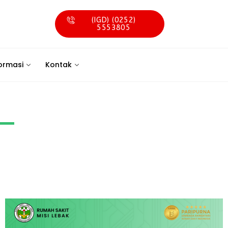
(IGD) (0252)
5553805
ormasi
Kontak