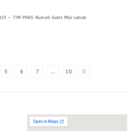
025 – TIM PKRS Rumah Sakit Misi Lebak
5
6
7
…
10