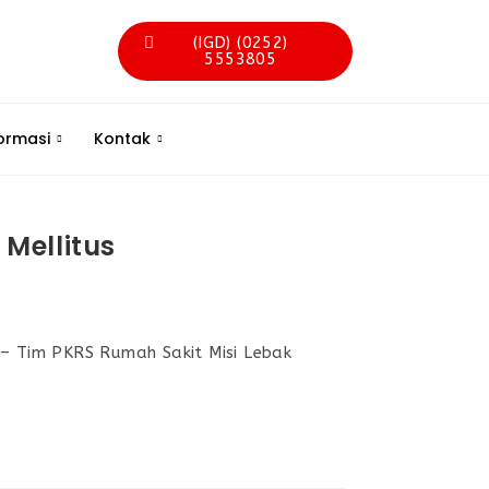
(IGD) (0252)
5553805
ormasi
Kontak
Mellitus
 – Tim PKRS Rumah Sakit Misi Lebak